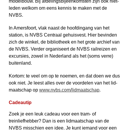
modelbouw. Bij afdelings­bijeen­komsten zijn ook niet-
leden welkom om eens kennis te maken met de
NVBS.
In Amersfoort, vlak naast de hoofd­ingang van het
station, is NVBS Centraal gehuis­vest. Hier bevinden
zich de winkel, de bibliotheek en het grote archief van
de NVBS. Verder organiseert de NVBS rail­reizen en
excursies, zowel in Nederland als het (soms verre)
buitenland.
Kortom: te veel om op te noemen, en dat doen we dus
ook niet. Je leest alles over de voordelen van het lid­
maat­schap op
www.nvbs.com/lidmaatschap
.
Cadeautip
Zoek je een leuk cadeau voor een tram- of
treinliefhebber? Dan is een lidmaat­schap van de
NVBS mis­schien een idee. Je kunt iemand voor een