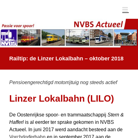
Ga
naar
inhoud
Railtip: de Linzer Lokalbahn – oktober 2018
Pensioengerechtigd motorrijtuig nog steeds actief
Linzer Lokalbahn (LILO)
De Oostenrijkse spoor- en trammaatschappij
Stern &
Hafferl
is al eerder ter sprake gekomen in NVBS
Actueel. In juni 2017 werd aandacht besteed aan de
Vorchdorferbahn
en in september 2017 aan de