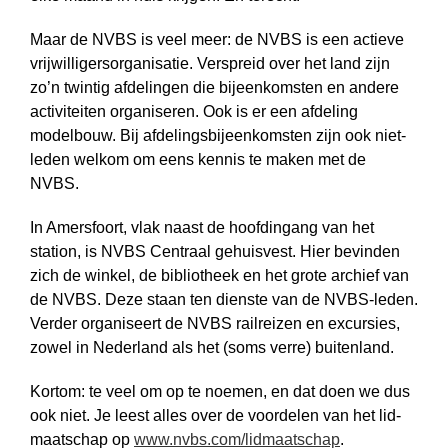
Maar de NVBS is veel meer: de NVBS is een actieve
vrij­willigers­­organisatie. Verspreid over het land zijn
zo’n twintig afdelingen die bijeen­komsten en andere
activiteiten organiseren. Ook is er een afdeling
modelbouw. Bij afdelings­bijeen­komsten zijn ook niet-
leden welkom om eens kennis te maken met de
NVBS.
In Amersfoort, vlak naast de hoofd­ingang van het
station, is NVBS Centraal gehuis­vest. Hier bevinden
zich de winkel, de bibliotheek en het grote archief van
de NVBS. Deze staan ten dienste van de NVBS-leden.
Verder organiseert de NVBS rail­reizen en excursies,
zowel in Nederland als het (soms verre) buitenland.
Kortom: te veel om op te noemen, en dat doen we dus
ook niet. Je leest alles over de voordelen van het lid­
maat­schap op
www.nvbs.com/lidmaatschap
.